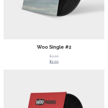
Woo Single #2
$
3.00
$
2.00